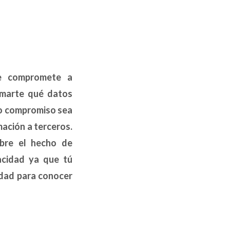
se compromete a
ormarte qué datos
ro compromiso sea
ación a terceros.
obre el hecho de
acidad ya que tú
idad para conocer