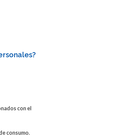
personales?
onados con el
s de consumo.