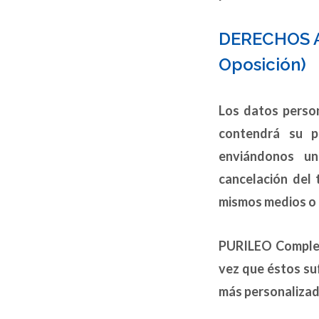
DERECHOS AR
Oposición)
Los datos person
contendrá su pe
enviándonos u
cancelación del 
mismos medios o 
PURILEO Compleme
vez que éstos suf
más personalizad