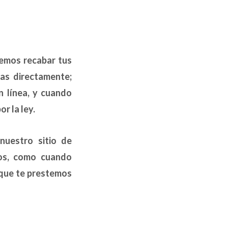
demos recabar tus
as directamente;
n línea, y cuando
r la ley.
nuestro sitio de
ios, como cuando
 que te prestemos