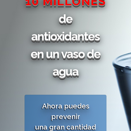
10 MILLONES
de
antioxidantes
en un vaso de
agua
Ahora puedes
prevenir
una gran cantidad