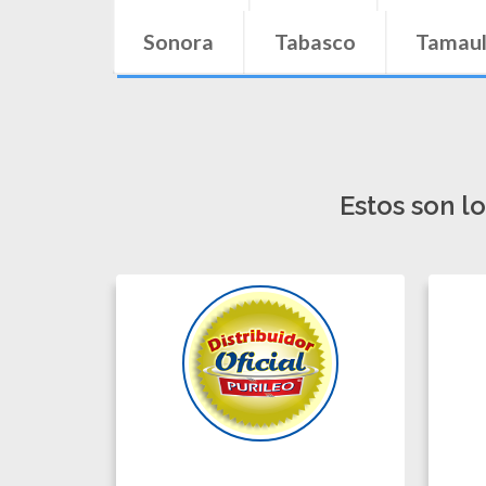
Estos son l
ISRAEL ZAMORA.
DAV
Aguascalientes,
Aguascalientes.
Guadala
449 275 9501
Cel: 