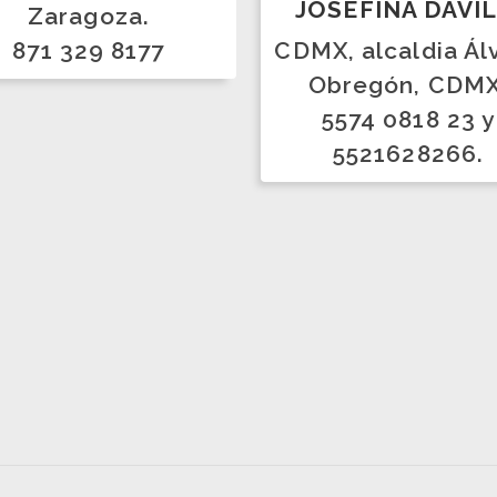
nes especiales al converti
ribuidor PURILEO.