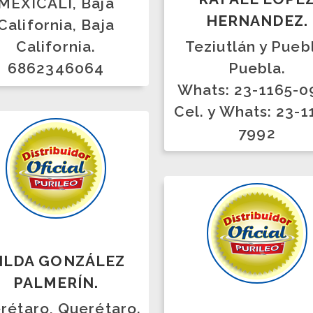
A GONZÁLEZ
ALMERÍN.
ro, Querétaro.
ELODIA VASQUEZ
 4427470114
BAUTISTA.
(442) 2168179
marquez queretaro,
Querétaro.
427-278-5250 427-
123-3099