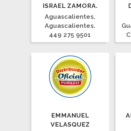
EMMANUEL
ARTU
VELASQUEZ
O
RAMIREZ.
Neza
tala jalisco, Jalisco.
Estad
841041673
Cel 55
55