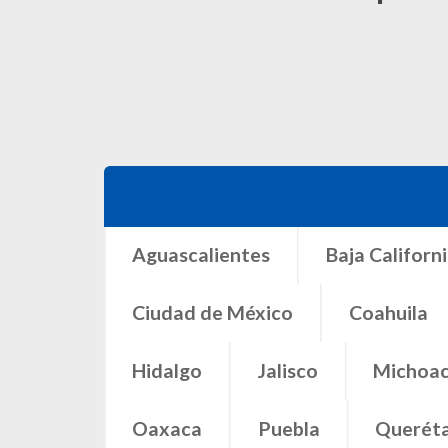
Aguascalientes
Baja California
Baja California Su
Ciudad de México
Coahuila
Colima
Durang
Hidalgo
Jalisco
Michoacán
Morelos
N
Oaxaca
Puebla
Querétaro
Quintana Roo
Sonora
Tabasco
Tamaulipas
Tlaxcala