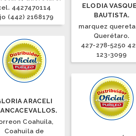
IA ARACELI
¡GENERAR INGRESOS!
ACEVALLOS.
on Coahuila,
ahuila de
JOSEFINA DÁVILA.
aragoza.
1 329 8177
CDMX, alcaldia Álvaro
Obregón, CDMX.
5574 0818 23 y
5521628266.