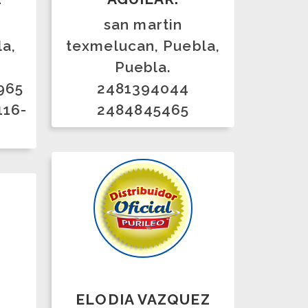
ELODIA VAZQUEZ
BAUTISTA .
SAN JUAN DEL RIO,
QRO., Querétaro.
427-278-5250
427-123-3099