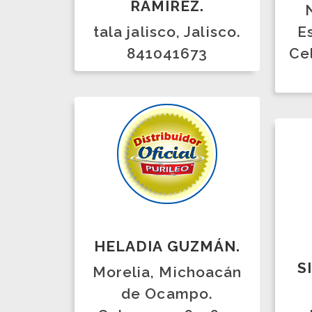
HELADIA GUZMÁN.
SILV
Morelia, Michoacán
C
de Ocampo.
Cel: 44-3376-9637
MEXI
Cali
Ca
68