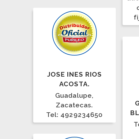
ACOSTA.
Guadalupe,
GLOR
Zacatecas.
BLANC
Tel: 4929234650
Torre
Co
Z
87
LILIANA CRUZ.
ALC. BENITO JUÁREZ,
CDMX.
5540161111