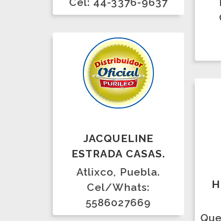
JACQUELINE
ESTRADA CASAS.
Atlixco, Puebla.
HILD
Cel/Whats:
P
5586027669
Queréta
cel.
fijo 
JOSE INES RIOS