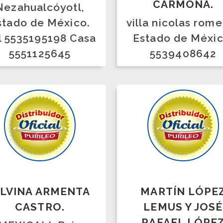
INA ARMENTA
MARTÍN LÓPEZ
ASTRO.
LEMUS Y JOSÉ
RAFAEL LÓPEZ
CALI, Baja
HERNANDEZ.
fornia, Baja
lifornia.
Teziutlán y Puebla,
62346064
Puebla.
Whats: 23-1165-0965
Cel. y Whats: 23-1116-
7992