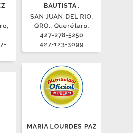
MARIA LOURDES PAZ
MORALES.
Tapachula, Chiapas.
9622520877