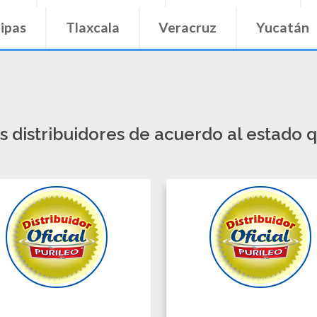
os distribuidores de acuerdo al estado q
ID HERMIDA
CARMEN PEÑA
OLANO.
SANDOVAL.
jara, Jalisco.
Puerto Vallarta,
33-3952-1531
Jalisco.