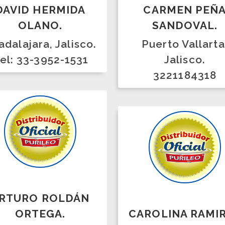
3221184318
RO ROLDÁN
RTEGA.
CAROLINA RAMIREZ
CARMONA.
hualcóyotl,
o de México.
villa nicolas romero ,
35195198 Casa
Estado de México.
51125645
5539408642