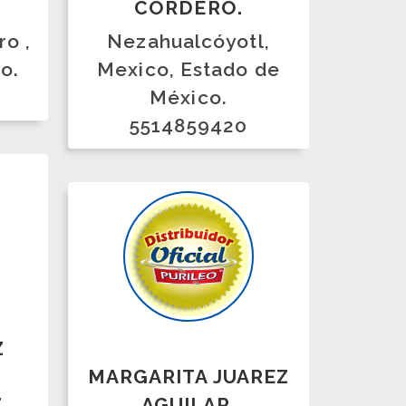
MARGARITA JUAREZ
AGUILAR.
san martin
texmelucan, Puebla,
Puebla.
2481394044
2484845465