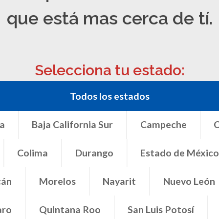
r
Campeche
Chiapas
Chihuahua
que está mas cerca de tí.
o
Estado de México
Guanajuato
Guerrero
ayarit
Nuevo León
Selecciona tu estado:
San Luis Potosí
Sinaloa
Veracruz
Yucatán
Zacatecas