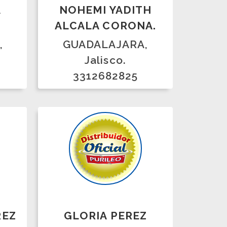
3312682825
GLORIA PEREZ
CORDERO.
Nezahualcóyotl,
Mexico, Estado de
México.
5514859420