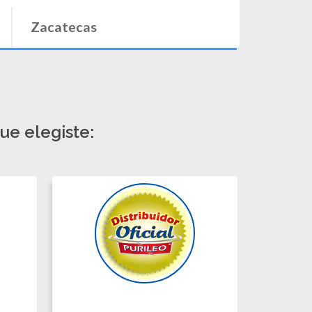
ue elegiste:
NOHEMI YADITH
ALCALA CORONA.
GUADALAJARA,
Jalisco.