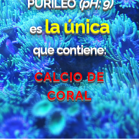
PURILEO
(pH: 9)
la única
es
que contiene:
CALCIO DE
CORAL