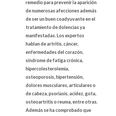
remedio para prevenir la aparición
de numerosas afecciones además
Recibe
de ser un buen coadyuvante en el
bonificaciones
tratamiento de dolencias ya
especiales al
manifestadas. Los expertos
hablan de artritis, cáncer,
convertirte en
enfermedades del corazón,
distribuidor
síndrome de fatiga crónica,
PURILEO.
hipercolesterolemia,
osteoporosis, hipertensión,
dolores musculares, articulares o
de cabeza, psoriasis, acidez, gota,
osteoartritis o reuma, entre otras.
Además se ha comprobado que